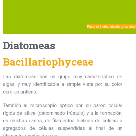
Diatomeas
Bacillariophyceae
Las diatomeas son un grupo muy característico de
algas, y muy identificable a simple vista por su color
ocre-amarillento.
También al microscopio óptico por su pared celular
rígida de sílice (denominado frústulo) y a la formación,
en muchos casos, de filamentos hialinos de células o
agregados de células suspendidas al final de un
filamento, ramificado o no.