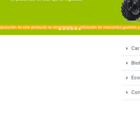
Car
Bio
Eco
Com