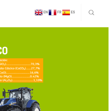
EN
FR
ES