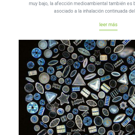
muy bajo, la afección medioambiental también es b
asociado a la inhalación continuada del
leer más