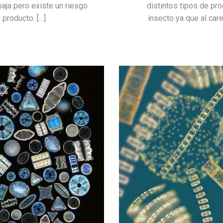
aja pero existe un riesgo
distintos tipos de p
 producto. […]
insecto ya que al car