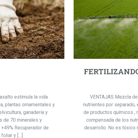
FERTILIZAND
lto estimula la vida
VENTAJAS Mezcla de m
tura, plantas ornamentales y
nutrientes por separado, 
elvicultura, ganadería y
de productos químicos , 
s de 70 minerales y
compensada de los nutri
ce +49% Recuperador de
desarrollo. No es tóxico 
oliar y […]