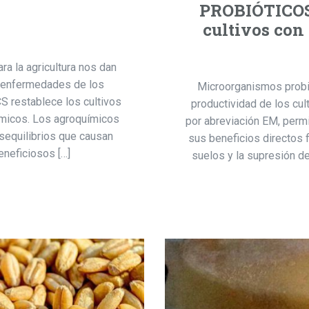
PROBIÓTICOS,
cultivos con
ra la agricultura nos dan
as enfermedades de los
Microorganismos probió
S restablece los cultivos
productividad de los cu
micos. Los agroquímicos
por abreviación EM, permi
sequilibrios que causan
sus beneficios directos f
neficiosos […]
suelos y la supresión d