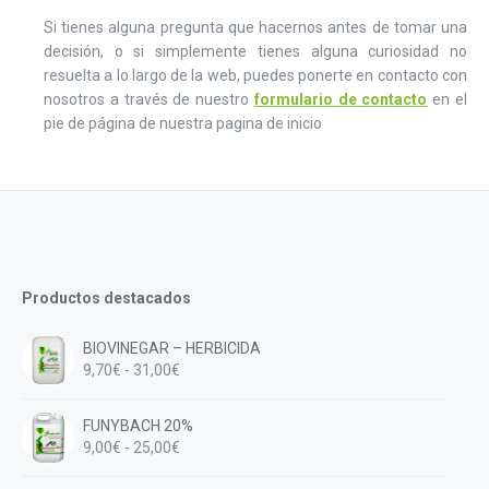
Si tienes alguna pregunta que hacernos antes de tomar una
decisión, o si simplemente tienes alguna curiosidad no
resuelta a lo largo de la web, puedes ponerte en contacto con
nosotros a través de nuestro
formulario de contacto
en el
pie de página de nuestra pagina de inicio
Productos destacados
BIOVINEGAR – HERBICIDA
Rango
9,70
€
-
31,00
€
de
precios:
FUNYBACH 20%
desde
Rango
9,00
€
-
25,00
€
9,70€
de
hasta