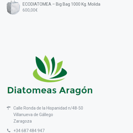
precios:
ECODIATOMEA – Big Bag 1000 Kg. Molida
31,00€
desde
600,00
€
9,00€
hasta
25,00€
Calle Ronda de la Hispanidad n/48-50
Villanueva de Gállego
Zaragoza
+34 687 484 947